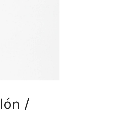
lón /