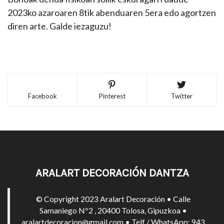
2023ko azaroaren 8tik abenduaren 5era edo agortzen
diren arte. Galde iezaguzu!
Facebook
Pinterest
Twitter
ARALART DECORACIÓN DANTZA
© Copyright 2023 Aralart Decoración • Calle
Samaniego Nº2 , 20400 Tolosa, Gipuzkoa •
aralartdecoracion@gmail.com • Telf / WhatsApp: 943