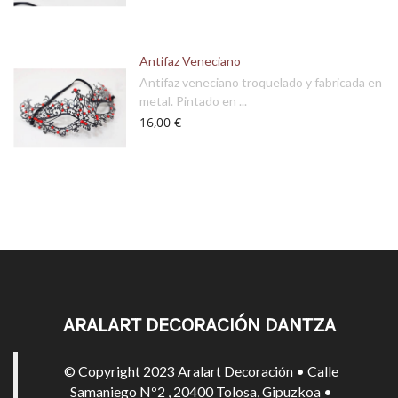
Antifaz Veneciano
Antifaz veneciano troquelado y fabricada en
metal. Pintado en ...
16,00 €
ARALART DECORACIÓN DANTZA
© Copyright 2023 Aralart Decoración • Calle
Samaniego Nº2 , 20400 Tolosa, Gipuzkoa •