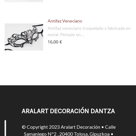
Antifaz Veneciano
Antifaz veneciano troquelado y fabricada en
metal. Pintado en ...
16,00 €
ARALART DECORACIÓN DANTZA
© Copyright 2023 Aralart Decoración • Calle
Samaniego Nº2 , 20400 Tolosa, Gipuzkoa •