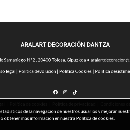
ARALART DECORACIÓN DANTZA
le Samaniego Nº2 , 20400 Tolosa, Gipuzkoa • aralartdecoracion@
so legal
|
Política devolución
|
Política Cookies
|
Política desistimi
gal
|
Política de cookies
|
Política de privacidad
|
Condiciones d
stadísticos de la navegación de nuestros usuarios y mejorar nuestr
” o obtener más información en nuestra
Política de cookies
.