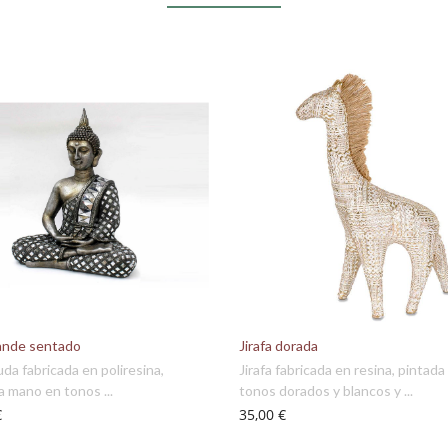
ande sentado
Jirafa dorada
uda fabricada en poliresina,
Jirafa fabricada en resina, pintada
a mano en tonos ...
tonos dorados y blancos y ...
€
35,00 €