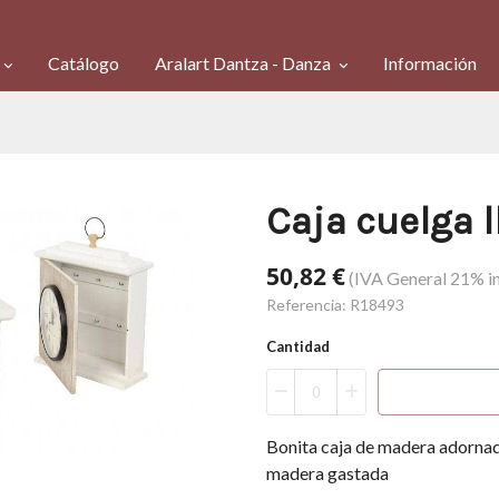
Catálogo
Aralart Dantza - Danza
Información
Caja cuelga l
50,82 €
(IVA General 21% in
Referencia:
R18493
Cantidad
Bonita caja de madera adornad
madera gastada