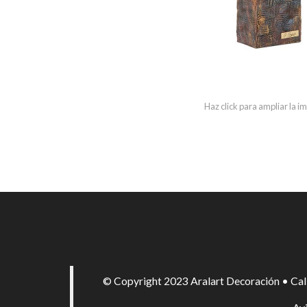
Haz click para ampliar la 
© Copyright 2023 Aralart Decoración • Cal