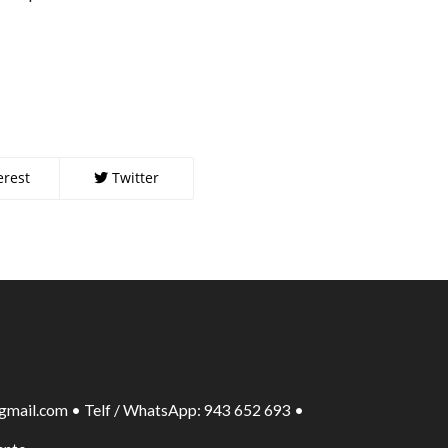
erest
Twitter
gmail.com • Telf / WhatsApp: 943 652 693 •