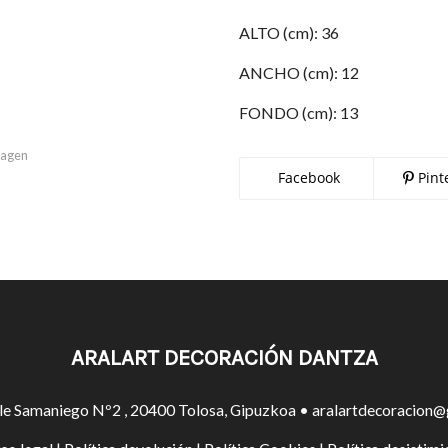
ALTO (cm): 36
ANCHO (cm): 12
FONDO (cm): 13
imagen
Facebook
Pint
ARALART DECORACIÓN DANTZA
le Samaniego Nº2 , 20400 Tolosa, Gipuzkoa • aralartdecoracion@