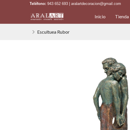
Teléfono:
943 652 693 | aralartdecoracion@gmail.com
Inicio
Tienda
Escultuea Rubor