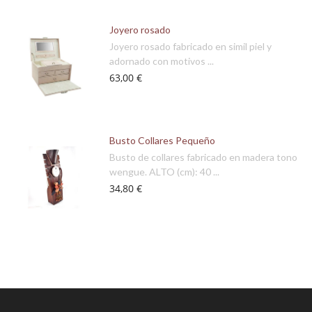
Joyero rosado
Joyero rosado fabricado en simil piel y
adornado con motivos ...
63,00 €
Busto Collares Pequeño
Busto de collares fabricado en madera tono
wengue. ALTO (cm): 40 ...
34,80 €