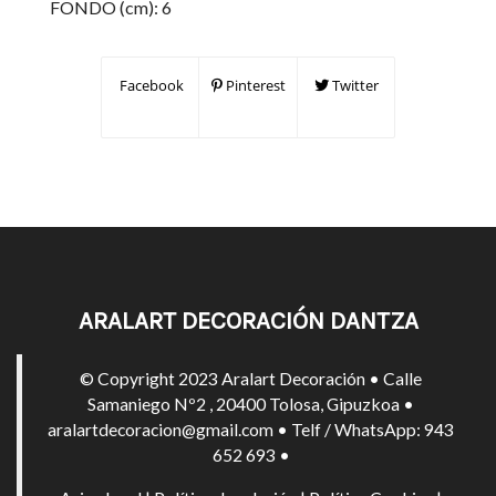
FONDO (cm): 6
Facebook
Pinterest
Twitter
ARALART DECORACIÓN DANTZA
© Copyright 2023 Aralart Decoración • Calle
Samaniego Nº2 , 20400 Tolosa, Gipuzkoa •
aralartdecoracion@gmail.com • Telf / WhatsApp: 943
652 693 •