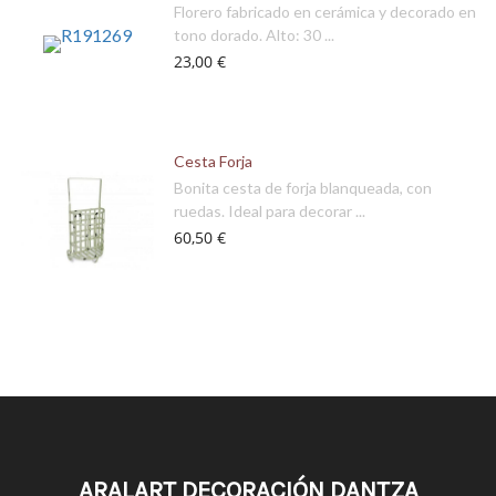
Florero fabricado en cerámica y decorado en
tono dorado. Alto: 30 ...
23,00 €
Cesta Forja
Bonita cesta de forja blanqueada, con
ruedas. Ideal para decorar ...
60,50 €
ARALART DECORACIÓN DANTZA