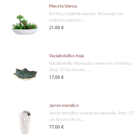
Maceta blanca
Bonita y original maceta, decorada con
realistas plantas ...
21,00 €
Vaciabolsillos hoja
Vaciabolsillo fabricado a mano en cerámica.
Alto: 17 cm Ancho: ...
17,00 €
Jarrón metálico
Jarrón metálico creado en aluminio. Alto: 37
cm Ancho 19 cm ...
77,00 €