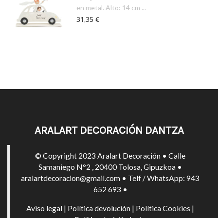
en metal. Alto: 14 cm ...
31,35 €
ARALART DECORACIÓN DANTZA
© Copyright 2023 Aralart Decoración • Calle
Samaniego Nº2 , 20400 Tolosa, Gipuzkoa •
aralartdecoracion@gmail.com • Telf / WhatsApp: 943
652 693 •
Aviso legal
|
Política devolución
|
Política Cookies
|