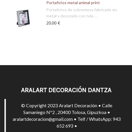
Portafotos metal animal print
Portafotos de sobremesa fabricado en
metal y decorado con tela ...
20,00 €
ARALART DECORACIÓN DANTZA
© Copyright 2023 Aralart Decoración • Calle
Samaniego Nº2 , 20400 Tolosa, Gipuzkoa •
aralartdecoracion@gmail.com • Telf / WhatsApp: 943
652 693 •