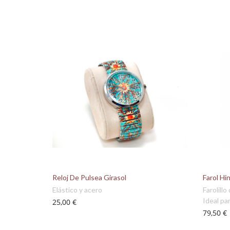
Reloj De Pulsea Girasol
Farol Hi
Elástico y acero
Farolillo
Ideal par
25,00 €
79,50 €