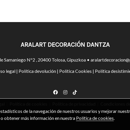
ARALART DECORACIÓN DANTZA
le Samaniego Nº2 , 20400 Tolosa, Gipuzkoa • aralartdecoracion@
so legal
|
Política devolución
|
Política Cookies
|
Política desistimi
gal
|
Política de cookies
|
Política de privacidad
|
Condiciones d
stadísticos de la navegación de nuestros usuarios y mejorar nuestr
” o obtener más información en nuestra
Política de cookies
.