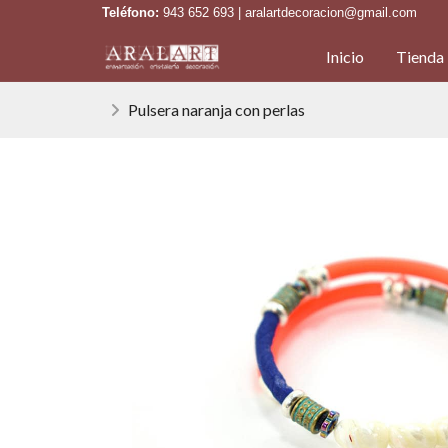
Teléfono:
943 652 693 | aralartdecoracion@gmail.com
Inicio
Tienda
Pulsera naranja con perlas