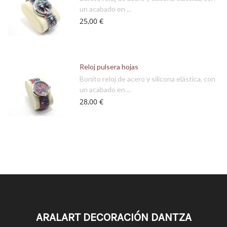
un acabado en ...
25,00 €
Reloj pulsera hojas
Bonito reloj de acero y silicona elástica, con
un acabado en ...
28,00 €
ARALART DECORACIÓN DANTZA