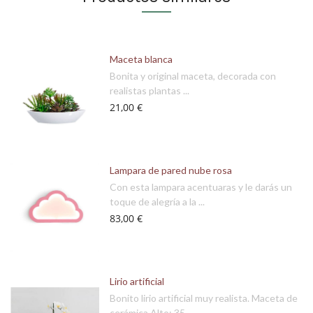
Maceta blanca
Bonita y original maceta, decorada con
realistas plantas ...
21,00 €
Lampara de pared nube rosa
Con esta lampara acentuaras y le darás un
toque de alegría a la ...
83,00 €
Lirio artificial
Bonito lirio artificial muy realista. Maceta de
cerámica Alto: 35 ...