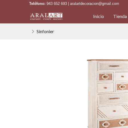
Teléfono:
943 652 693 | aralartdecoracion@gmail.com
Inicio
Tienda
Sinfonier