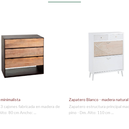
minimalista
Zapatero Blanco - madera natural
3 cajones fabricada en madera de
Zapatero estructura principal ma
lto: 80 cm Ancho: ...
pino - Dm. Alto: 110 cm ...